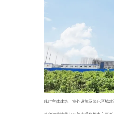
现时主体建筑、室外设施及绿化区域建