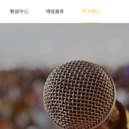
数据中心
增值服务
关于我们