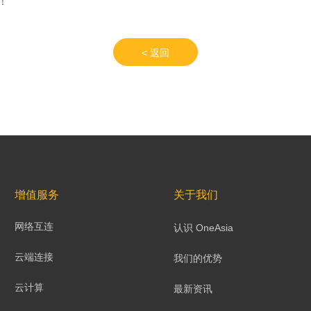
！
< 返回
增值服务
关于我们
网络互连
认识 OneAsia
云端连接
我们的优势
云计算
最新资讯